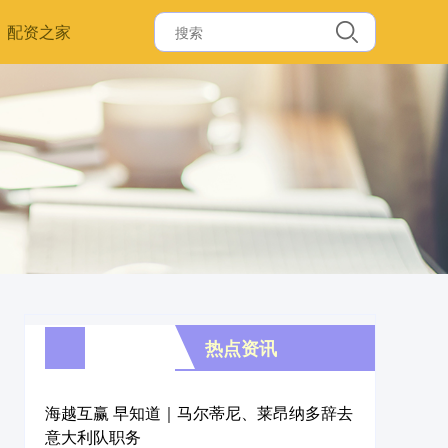
配资之家
热点资讯
海越互赢 早知道｜马尔蒂尼、莱昂纳多辞去
意大利队职务