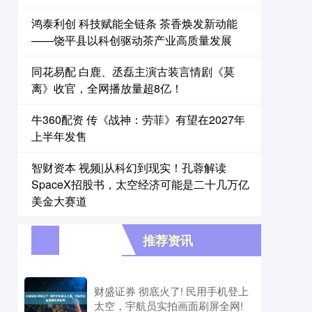
鸿泰利创 科技赋能全链条 茶香焕发新动能
——饶平县以科创驱动茶产业高质量发展
同花易配 白鹿、丞磊主演古装言情剧《莫
离》收官，全网播放量超8亿！
牛360配资 传《战神：劳菲》有望在2027年
上半年发售
智财资本 视频|从科幻到现实！孔蓉解读
SpaceX招股书，太空经济可能是二十几万亿
美金大赛道
推荐资讯
财盛证券 彻底火了! 民用手机登上
太空，宇航员实拍画面刷屏全网!