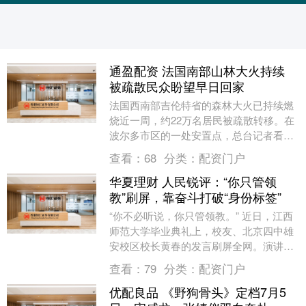
通盈配资 法国南部山林大火持续
被疏散民众盼望早日回家
法国西南部吉伦特省的森林大火已持续燃
烧近一周，约22万名居民被疏散转移。在
波尔多市区的一处安置点，总台记者看
到，由于人员密度大、停留时间不断拉
查看：
68
分类：
配资门户
长，老人和孩子的处....
华夏理财 人民锐评：“你只管领
教”刷屏，靠奋斗打破“身份标签”
“你不必听说，你只管领教。” 近日，江西
师范大学毕业典礼上，校友、北京四中雄
安校区校长黄春的发言刷屏全网。演讲中
他讲起往事：曾有新生好奇他毕业于哪所
查看：
79
分类：
配资门户
大学，听到“....
优配良品 《野狗骨头》定档7月5