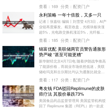
了21万辆，同比暴增52.3%；海外出....
查看：
169
分类：
配资门户
永利策略 一年十倍股，又多一只
记者丨张嘉钰 编辑丨刘雪莹 4月3日，AI产
业链再度爆发。截至收盘，光模块板块涨
超5%，光电路交换机涨近5%，光纤板块
涨超2%。 AI产业链可谓牛股辈出。数据
查看：
185
分类：
配资门户
宝....
锦富优配 美联储两官员警告通胀形
势严峻 “甚至可能更糟”
新华财经北京4月7日电 随着伊朗战争推高
了能源价格，而就业市场依然低迷，美联
储哈玛克和古尔斯比均认为通胀比就业问
题更为严重，暗示他们支持从紧而非宽松
查看：
117
分类：
配资门户
的货币政策。....
粤友钱 FDA驳回Replimune的皮肤
癌疗法 其股价暴跌73%
美国食品药品监督管理局 美国监管机构驳
回了 Replimune 集团（REPL）的一款皮