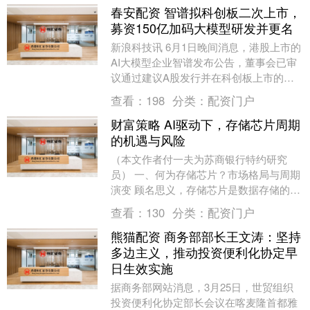
春安配资 智谱拟科创板二次上市，
募资150亿加码大模型研发并更名
新浪科技讯 6月1日晚间消息，港股上市的
AI大模型企业智谱发布公告，董事会已审
议通过建议A股发行并在科创板上市的议
案，同时拟将英文名称由“Knowledge A....
查看：
198
分类：
配资门户
财富策略 AI驱动下，存储芯片周期
的机遇与风险
（本文作者付一夫为苏商银行特约研究
员） 一、何为存储芯片？市场格局与周期
演变 顾名思义，存储芯片是数据存储的重
要载体，也是芯片半导体产业当中极为重
查看：
130
分类：
配资门户
要的一环，应用....
熊猫配资 商务部部长王文涛：坚持
多边主义，推动投资便利化协定早
日生效实施
据商务部网站消息，3月25日，世贸组织
投资便利化协定部长会议在喀麦隆首都雅