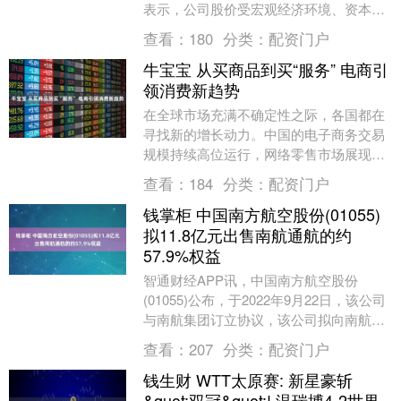
表示，公司股价受宏观经济环境、资本市
场情绪、行业发展周期等多重因素综合影
查看：
180
分类：
配资门户
响，请注意投....
牛宝宝 从买商品到买“服务” 电商引
领消费新趋势
在全球市场充满不确定性之际，各国都在
寻找新的增长动力。中国的电子商务交易
规模持续高位运行，网络零售市场展现出
强大的韧性与活力。数字消费、产业赋能
查看：
184
分类：
配资门户
和全球协同正在勾....
钱掌柜 中国南方航空股份(01055)
拟11.8亿元出售南航通航的约
57.9%权益
智通财经APP讯，中国南方航空股份
(01055)公布，于2022年9月22日，该公司
与南航集团订立协议，该公司拟向南航集
团出售南航通航的约57.9%权益(代表南....
查看：
207
分类：
配资门户
钱生财 WTT太原赛: 新星豪斩
&quot;双冠&quot;! 温瑞博4-2世界