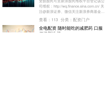
受损股民可至新浪股民维权平台登记该公
司维权：http://wq.finance.sina.com.cn/ 关
注@新浪证券、微信关注新浪券商基金、
百度搜索新浪股民....
查看：
113
分类：
配资门户
全电配资 随时能吃的减肥药 口服
便捷新选择
随时能吃的减肥药 口服便捷新选择。礼来
制药旗下的GLP-1口服减肥药Foundayo获
得美国食品药品管理局（FDA）批准上
市，标志着全球减肥药市场竞争进入口服
查看：
162
分类：
配资门户
药....
翻乐股 德昌股份于2026年4月02日
复牌
德昌股份（605555）于今日复牌，此前停
牌原因为公司控股股东、实际控制人正在
筹划重大事项,该事项可能导致公司控制权
发生变更。 近期复牌个股明细如下表所示
查看：
106
分类：
配资门户
股票....
锦富优 美国务卿：特朗普正对