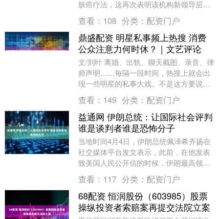
肤癌疗法，这再次表明该机构新领导层在
药物审批方面采取强硬态度。 美国食品....
查看：
108
分类：
配资门户
鼎盛配资 明星私事频上热搜 消费
公众注意力何时休？｜文艺评论
文/刘叶 离婚、出轨、聊天截图、录音、律
师声明……每隔一段时间，热搜上就会出
现一些明星的私事大戏。不是这方要说
法，就是那方丢证据，循环往复，没完没
查看：
149
分类：
配资门户
了，敲锣打鼓地....
益通网 伊朗总统：让国际社会评判
谁是谈判者谁是恐怖分子
当地时间4月4日，伊朗总统佩泽希齐扬在
社交媒体平台发文表示，此前，在他发表
致美国人民公开信的时候，伊朗最高领袖
外交政策顾问、前外交部长卡迈勒·哈拉齐
查看：
117
分类：
配资门户
遭到袭击，并....
68配资 恒润股份（603985）股票
操纵投资者索赔案再提交法院立案