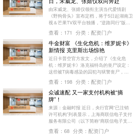
日，宋威龙、张婧仪双向奔赴
由宋威龙、张婧仪领衔主演当代爱情剧
《野狗骨头》宣布定档，将于5日起湖南卫
视＆芒果TV双平台独播，“逆路同行”版定
档预告与“紧紧相依”版定档海报同步释
查看：
171
分类：
配资门户
出。该剧改编....
牛金财富 《生化危机：维罗妮卡》
新情报 克里斯出场惊艳
近日卡普空官方发文，介绍了《生化危
机：维罗妮卡》洛克福特岛的丧尸设定：
这些被T病毒感染的囚犯与狱警丧尸，与
浣熊市事件中零散分布的丧尸不同，它们
查看：
198
分类：
配资门户
倾向于成群结队地行....
众诚速配 又一家支付机构被“摘
牌”！
来源：金融时报 近日，央行官网“已注销
许可机构”列表显示，上海商联信电子支付
服务有限公司（以下简称“商联信电子支
付”）被“摘牌”。 这是年内人民银行注销的
查看：
68
分类：
配资门户
第四张....