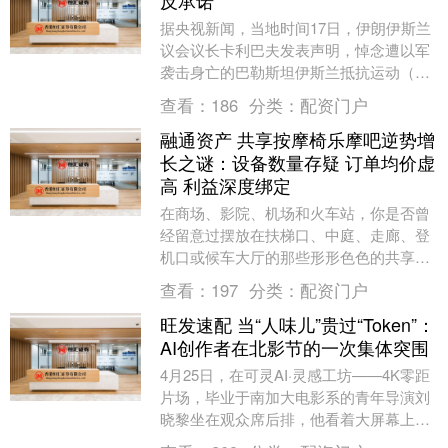
反承诺”
据央视新闻，当地时间17日，伊朗伊斯兰
议会议长卡利巴夫发表声明，悼念遭以军
袭击身亡的巴勒斯坦伊斯兰抵抗运动（哈
马斯）军事领导人哈达德。卡利巴夫表
查看：
186
分类：
配资门户
示，哈达德在停火....
融通资产 共享按摩椅乐摩吧逆势增
长之谜：设备数量存疑 订单均价虚
高 利益深度绑定
在商场、影院、机场和火车站，你是否曾
经留意过摆放在扶梯口、中庭、走廊、登
机口或候车大厅的那些形形色色的共享按
摩椅？那些共享按摩椅中就有乐摩吧的产
查看：
197
分类：
配资门户
品，正是福建乐摩....
旺发速配 当“人味儿”贵过“Token”：
AI创作者在北影节的一次集体突围
4月25日，在可灵AI·灵感工坊——4K零距
片场，毕业于南加大电影系的青年导演刘
晓黎坐在观众席后排，他看着大屏幕上正
在播放的可灵AI原生4K直出的视频片段，