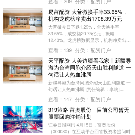
查看：
209
分类：
配资门户
神情....
易富配资 大普微换手率33.65%，
机构龙虎榜净卖出1708.39万元
大普微今日下跌1.29%，全天换手率
33.65%，成交额20.75亿元，振幅
12.40%。龙虎榜数据显示，机构净卖出
1708.39万元，营业部席位合计净卖出
查看：
139
分类：
配资门户
56....
天平配资 大美边疆看我家丨新疆导
游为台湾同胞介绍天山胜利隧道 一
句话让人热血沸腾
新疆导游为台湾同胞介绍天山胜利隧道 一
句话让人热血沸腾 [责任编辑：李响]....
查看：
147
分类：
配资门户
319策略 富奥股份：目前公司暂无
股票回购注销计划
证券日报网讯 4月15日，富奥股份
（000030）在互动平台回答投资者提问时