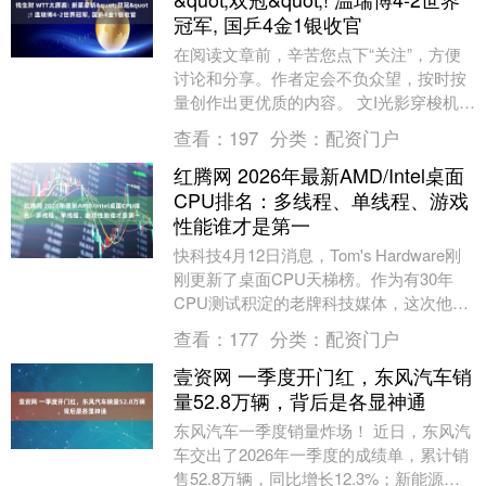
冠军, 国乒4金1银收官
在阅读文章前，辛苦您点下“关注”，方便
讨论和分享。作者定会不负众望，按时按
量创作出更优质的内容。 文I光影穿梭机
编辑I光影穿梭机 前言 2026年WTT常规
查看：
197
分类：
配资门户
挑....
红腾网 2026年最新AMD/Intel桌面
CPU排名：多线程、单线程、游戏
性能谁才是第一
快科技4月12日消息，Tom's Hardware刚
刚更新了桌面CPU天梯榜。作为有30年
CPU测试积淀的老牌科技媒体，这次他们
给每款参测CPU跑了超200项专....
查看：
177
分类：
配资门户
壹资网 一季度开门红，东风汽车销
量52.8万辆，背后是各显神通
东风汽车一季度销量炸场！ 近日，东风汽
车交出了2026年一季度的成绩单，累计销
售52.8万辆，同比增长12.3%；新能源卖