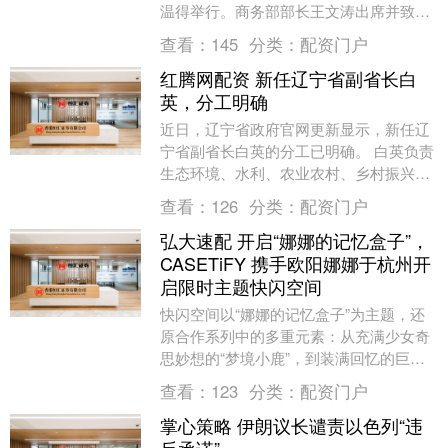
温得举行。商务部部长王文涛出席并致
辞。 王文涛表示，在当前单边主义和保护
查看：
145
分类：
配资门户
主义抬头、全球....
红腾网配资 新任辽宁省副省长白
英，分工明确
近日，辽宁省政府官网更新显示，新任辽
宁省副省长白英的分工已明确。 白英负责
生态环境、水利、农业农村、乡村振兴、
卫生健康、医疗保障等方面工作。分管辽
查看：
126
分类：
配资门户
宁省生态环境厅....
弘大速配 开启“娜娜的记忆盒子”，
CASETiFY 携手欧阳娜娜于杭州开
启限时主题快闪空间
快闪空间以“娜娜的记忆盒子”为主题，还
原合作系列中的多重元素：从充满少女奇
思妙想的“梦境小鹿”，到装满回忆的巨型
记忆盒子，每一个角落都充满了治愈的力
查看：
123
分类：
配资门户
量。作为“一....
掌心策略 伊朗议长谴责以色列“违