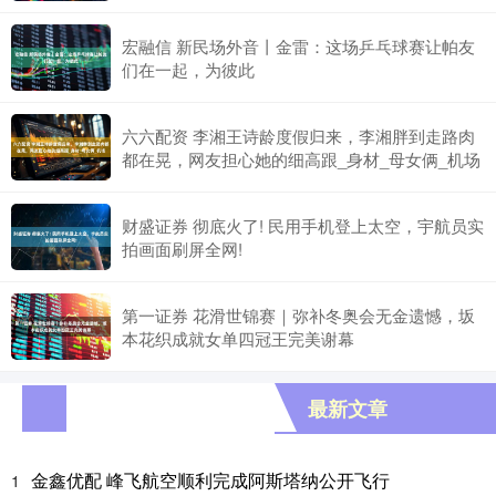
宏融信 新民场外音丨金雷：这场乒乓球赛让帕友
们在一起，为彼此
六六配资 李湘王诗龄度假归来，李湘胖到走路肉
都在晃，网友担心她的细高跟_身材_母女俩_机场
财盛证券 彻底火了! 民用手机登上太空，宇航员实
拍画面刷屏全网!
第一证券 花滑世锦赛｜弥补冬奥会无金遗憾，坂
本花织成就女单四冠王完美谢幕
最新文章
金鑫优配 峰飞航空顺利完成阿斯塔纳公开飞行
1