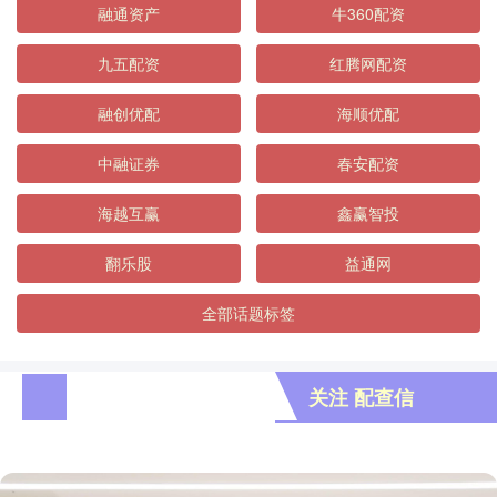
融通资产
牛360配资
九五配资
红腾网配资
融创优配
海顺优配
中融证券
春安配资
海越互赢
鑫赢智投
翻乐股
益通网
全部话题标签
关注 配查信