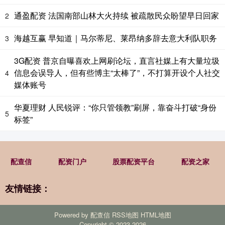
通盈配资 法国南部山林大火持续 被疏散民众盼望早日回家
2
海越互赢 早知道｜马尔蒂尼、莱昂纳多辞去意大利队职务
3
3G配资 普京自曝喜欢上网刷论坛，直言社媒上有大量垃圾
信息会误导人，但有些博主“太棒了”，不打算开设个人社交
4
媒体账号
华夏理财 人民锐评：“你只管领教”刷屏，靠奋斗打破“身份
5
标签”
配查信
配资门户
股票配资平台
配资之家
友情链接：
Powered by
配查信
RSS地图
HTML地图
Copyright
© 2023-2026