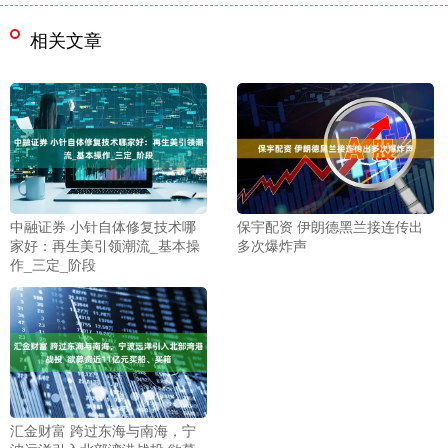
相关文章
中融证券 小针自体修复技术哪
保宇配资 伊朗德黑兰接连传出
家好：再生美引领潮流_基本操
多次爆炸声
作_三定_阶段
汇金财富 跨过东海与南海，宁