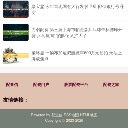
聚宝盆 今年首现国有大行发射卫星 邮储银行号升
空
力创配资 第三届上海市帕金森乒乓球锦标赛昨开
赛 乒乓抗“帕”的队伍又扩大了
策略盈 一辆布加迪威航跑车600万元起拍 无法上
牌成焦点
配查信
配资门户
股票配资平台
配资之家
友情链接：
Powered by
配查信
RSS地图
HTML地图
Copyright
© 2023-2026