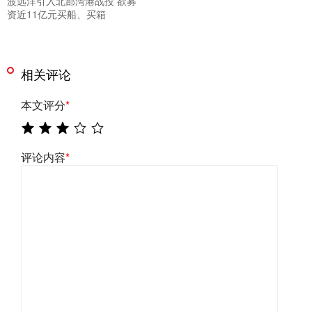
波远洋引入北部湾港战投 欲募
资近11亿元买船、买箱
相关评论
本文评分
*
评论内容
*