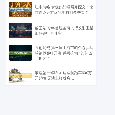
红牛策略 伊森妈妈晒照并配文：之
前谁说更衣室氛围有问题来着？
聚宝盆 今年首现国有大行发射卫星
邮储银行号升空
力创配资 第三届上海市帕金森乒乓
球锦标赛昨开赛 乒乓抗“帕”的队伍
又扩大了
策略盈 一辆布加迪威航跑车600万
元起拍 无法上牌成焦点