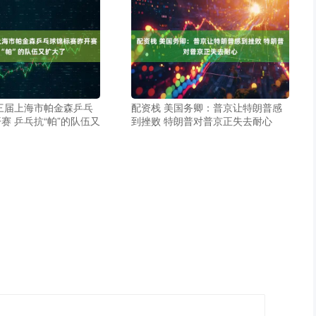
三届上海市帕金森乒乓
配资栈 美国务卿：普京让特朗普感
赛 乒乓抗“帕”的队伍又
到挫败 特朗普对普京正失去耐心