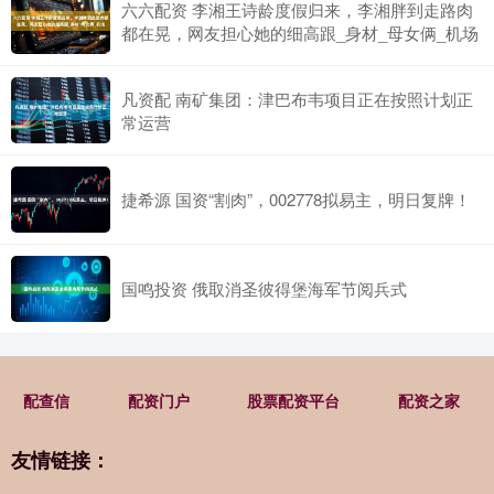
六六配资 李湘王诗龄度假归来，李湘胖到走路肉
都在晃，网友担心她的细高跟_身材_母女俩_机场
凡资配 南矿集团：津巴布韦项目正在按照计划正
常运营
捷希源 国资“割肉”，002778拟易主，明日复牌！
国鸣投资 俄取消圣彼得堡海军节阅兵式
配查信
配资门户
股票配资平台
配资之家
友情链接：