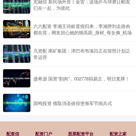
宏融信 新民场外音丨金雷：这场乒乓球赛让帕友
们在一起，为彼此
六六配资 李湘王诗龄度假归来，李湘胖到走路肉
都在晃，网友担心她的细高跟_身材_母女俩_机场
凡资配 南矿集团：津巴布韦项目正在按照计划正
常运营
捷希源 国资“割肉”，002778拟易主，明日复牌！
国鸣投资 俄取消圣彼得堡海军节阅兵式
配查信
配资门户
股票配资平台
配资之家