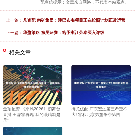
配查信提示：文章来自网络，不代表本站观点。
上一篇：
凡资配 南矿集团：津巴布韦项目正在按照计划正常运营
下一篇：
华盈策略 东吴证券：给予浙江荣泰买入评级
相关文章
金顶配资 《乘风2026》初舞台
御龙优配 广东宏远第三希望不
直播 王濛将再现“我的眼睛就是
大! 将和北京男篮争夺第四
尺”