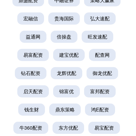
鼎盛配资
中融证券
策略大赢家
宏融信
贵海国际
弘大速配
益通网
倍操盘
旺发速配
易富配资
建宝优配
配查网
钻石配资
龙辉优配
御龙优配
启天配资
锦富优
富邦配资
钱生财
鼎东策略
鸿E配资
牛360配资
东方优配
易宝配资