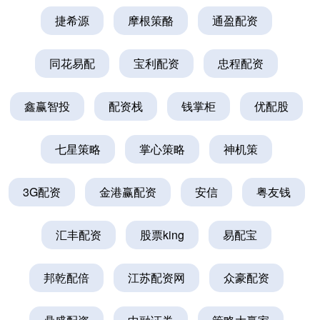
捷希源
摩根策酪
通盈配资
同花易配
宝利配资
忠程配资
鑫赢智投
配资栈
钱掌柜
优配股
七星策略
掌心策略
神机策
3G配资
金港赢配资
安信
粤友钱
汇丰配资
股票king
易配宝
邦乾配倍
江苏配资网
众豪配资