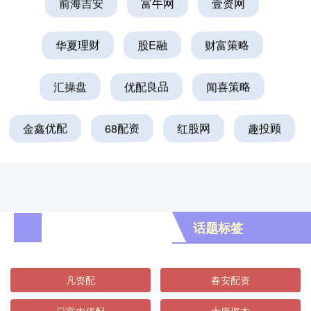
前海吉安
富牛网
壹资网
华夏理财
股E融
财富策略
汇操盘
优配良品
闻喜策略
金鑫优配
68配资
红股网
趣投顾
话题标签
凡资配
春安配资