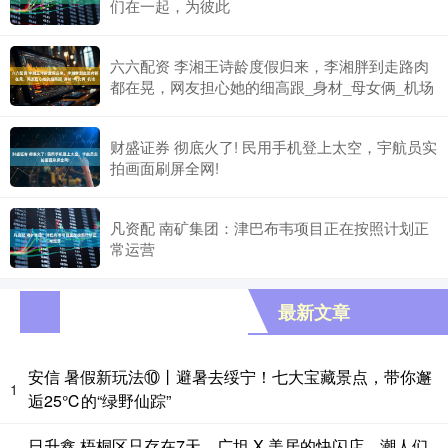
们在一起，为彼此
六六配资 李湘王诗龄度假归来，李湘胖到走路肉
都在晃，网友担心她的细高跟_身材_母女俩_机场
财盛证券 彻底火了! 民用手机登上太空，宇航员实
拍画面刷屏全网!
凡资配 南矿集团：津巴布韦项目正在按照计划正
常运营
最新文章
安信 暑假新玩法⑩丨避暑去绥宁！七大宝藏景点，带你邂
1
逅25℃的“绿野仙踪”
日升鑫 梧桐区只存在7天，广坦 X 美居的快闪店，潮人们