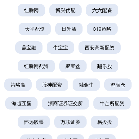
红腾网
博兴优配
六六配资
天平配资
日升鑫
319策略
鼎宝融
牛宝宝
西安高新配资
红腾网配资
聚宝盆
翻乐股
策略赢
股神配资
融金牛
鸿满仓
海越互赢
浙商证券证交所
牛金所配资
怀远股票
万联证券
易投投