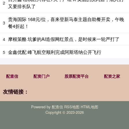
2
又要排长队了
贵海国际 168元/位，喜来登新马泰主题自助餐开卖，午晚
3
餐4折起！
摩根策酪 坑爹的AI造假网红景点，是时候来一轮严打了
4
金鑫优配 峰飞航空顺利完成阿斯塔纳公开飞行
5
配查信
配资门户
股票配资平台
配资之家
友情链接：
Powered by
配查信
RSS地图
HTML地图
Copyright
© 2023-2026