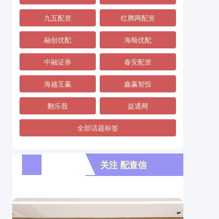
九五配资
红腾网配资
融创优配
海顺优配
中融证券
春安配资
海越互赢
鑫赢智投
翻乐股
益通网
全部话题标签
关注 配查信