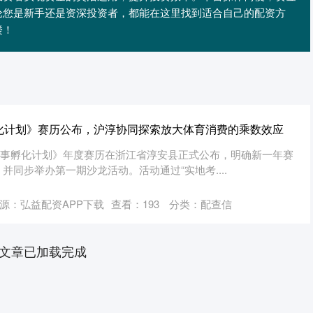
论您是新手还是资深投资者，都能在这里找到适合自己的配资方
楼！
化计划》赛历公布，沪淳协同探索放大体育消费的乘数效应
品牌赛事孵化计划》年度赛历在浙江省淳安县正式公布，明确新一年赛
同步举办第一期沙龙活动。活动通过“实地考....
源：弘益配资APP下载
查看：
193
分类：
配查信
文章已加载完成