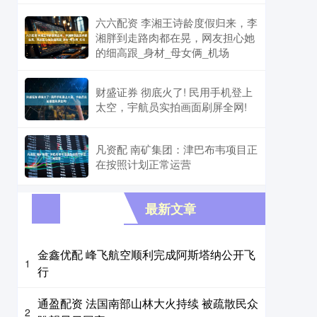
六六配资 李湘王诗龄度假归来，李
湘胖到走路肉都在晃，网友担心她
的细高跟_身材_母女俩_机场
财盛证券 彻底火了! 民用手机登上
太空，宇航员实拍画面刷屏全网!
凡资配 南矿集团：津巴布韦项目正
在按照计划正常运营
最新文章
金鑫优配 峰飞航空顺利完成阿斯塔纳公开飞
1
行
通盈配资 法国南部山林大火持续 被疏散民众
2