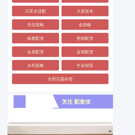
日富农优配
大唐资本
安信策略
金策略
纵横配资
熊猫配资
金鼎配资
金猪配资
永利策略
牛金财富
全部话题标签
关注 配查信