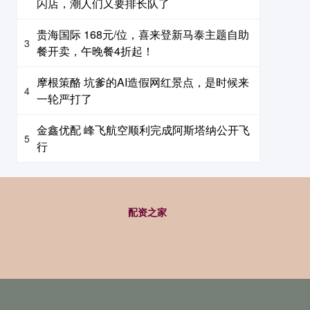
闪店，潮人们又要排长队了
贵海国际 168元/位，喜来登新马泰主题自助
3
餐开卖，午晚餐4折起！
摩根策酪 坑爹的AI造假网红景点，是时候来
4
一轮严打了
金鑫优配 峰飞航空顺利完成阿斯塔纳公开飞
5
行
配资之家