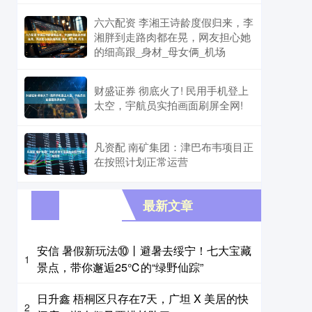
六六配资 李湘王诗龄度假归来，李
湘胖到走路肉都在晃，网友担心她
的细高跟_身材_母女俩_机场
财盛证券 彻底火了! 民用手机登上
太空，宇航员实拍画面刷屏全网!
凡资配 南矿集团：津巴布韦项目正
在按照计划正常运营
最新文章
安信 暑假新玩法⑩丨避暑去绥宁！七大宝藏
1
景点，带你邂逅25℃的“绿野仙踪”
日升鑫 梧桐区只存在7天，广坦 X 美居的快
2