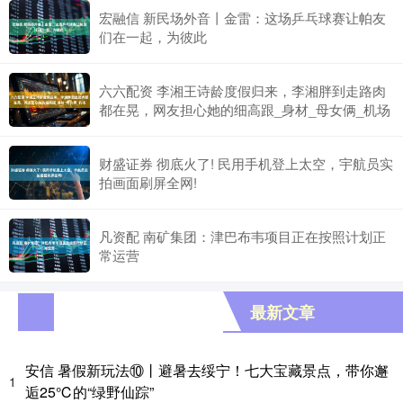
宏融信 新民场外音丨金雷：这场乒乓球赛让帕友
们在一起，为彼此
六六配资 李湘王诗龄度假归来，李湘胖到走路肉
都在晃，网友担心她的细高跟_身材_母女俩_机场
财盛证券 彻底火了! 民用手机登上太空，宇航员实
拍画面刷屏全网!
凡资配 南矿集团：津巴布韦项目正在按照计划正
常运营
最新文章
安信 暑假新玩法⑩丨避暑去绥宁！七大宝藏景点，带你邂
1
逅25℃的“绿野仙踪”