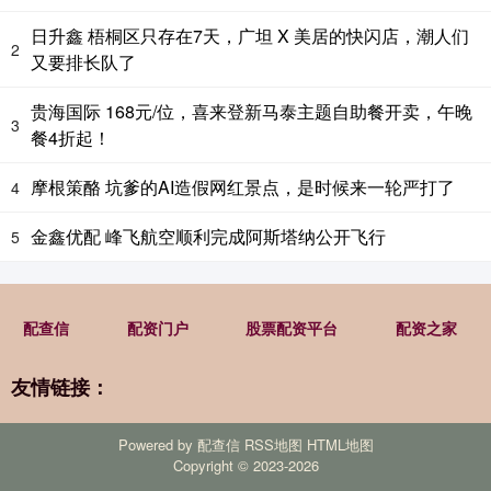
日升鑫 梧桐区只存在7天，广坦 X 美居的快闪店，潮人们
2
又要排长队了
贵海国际 168元/位，喜来登新马泰主题自助餐开卖，午晚
3
餐4折起！
摩根策酪 坑爹的AI造假网红景点，是时候来一轮严打了
4
金鑫优配 峰飞航空顺利完成阿斯塔纳公开飞行
5
配查信
配资门户
股票配资平台
配资之家
友情链接：
Powered by
配查信
RSS地图
HTML地图
Copyright
© 2023-2026