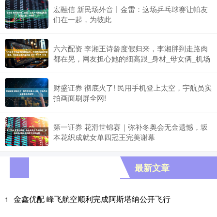
宏融信 新民场外音丨金雷：这场乒乓球赛让帕友
们在一起，为彼此
六六配资 李湘王诗龄度假归来，李湘胖到走路肉
都在晃，网友担心她的细高跟_身材_母女俩_机场
财盛证券 彻底火了! 民用手机登上太空，宇航员实
拍画面刷屏全网!
第一证券 花滑世锦赛｜弥补冬奥会无金遗憾，坂
本花织成就女单四冠王完美谢幕
最新文章
金鑫优配 峰飞航空顺利完成阿斯塔纳公开飞行
1