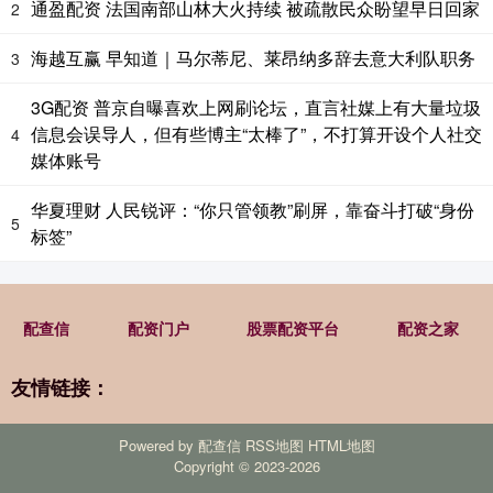
通盈配资 法国南部山林大火持续 被疏散民众盼望早日回家
2
海越互赢 早知道｜马尔蒂尼、莱昂纳多辞去意大利队职务
3
3G配资 普京自曝喜欢上网刷论坛，直言社媒上有大量垃圾
信息会误导人，但有些博主“太棒了”，不打算开设个人社交
4
媒体账号
华夏理财 人民锐评：“你只管领教”刷屏，靠奋斗打破“身份
5
标签”
配查信
配资门户
股票配资平台
配资之家
友情链接：
Powered by
配查信
RSS地图
HTML地图
Copyright
© 2023-2026