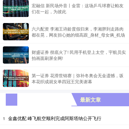
宏融信 新民场外音丨金雷：这场乒乓球赛让帕友
们在一起，为彼此
六六配资 李湘王诗龄度假归来，李湘胖到走路肉
都在晃，网友担心她的细高跟_身材_母女俩_机场
财盛证券 彻底火了! 民用手机登上太空，宇航员实
拍画面刷屏全网!
第一证券 花滑世锦赛｜弥补冬奥会无金遗憾，坂
本花织成就女单四冠王完美谢幕
最新文章
金鑫优配 峰飞航空顺利完成阿斯塔纳公开飞行
1