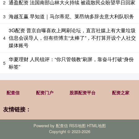
通盈配资 法国南部山林大火持续 被疏散民众盼望早日回家
2
海越互赢 早知道｜马尔蒂尼、莱昂纳多辞去意大利队职务
3
3G配资 普京自曝喜欢上网刷论坛，直言社媒上有大量垃圾
信息会误导人，但有些博主“太棒了”，不打算开设个人社交
4
媒体账号
华夏理财 人民锐评：“你只管领教”刷屏，靠奋斗打破“身份
5
标签”
配查信
配资门户
股票配资平台
配资之家
友情链接：
Powered by
配查信
RSS地图
HTML地图
Copyright
© 2023-2026