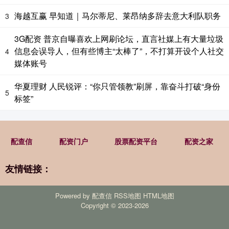
海越互赢 早知道｜马尔蒂尼、莱昂纳多辞去意大利队职务
3
3G配资 普京自曝喜欢上网刷论坛，直言社媒上有大量垃圾
信息会误导人，但有些博主“太棒了”，不打算开设个人社交
4
媒体账号
华夏理财 人民锐评：“你只管领教”刷屏，靠奋斗打破“身份
5
标签”
配查信
配资门户
股票配资平台
配资之家
友情链接：
Powered by
配查信
RSS地图
HTML地图
Copyright
© 2023-2026