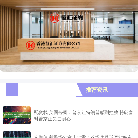
推荐资讯
配资栈 美国务卿：普京让特朗普感到挫败 特朗普
对普京正失去耐心
宏融信 新民场外音丨金雷：这场乒乓球赛让帕友