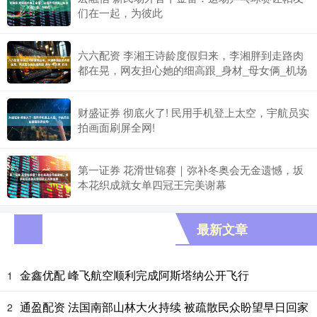
们在一起，为彼此
六六配资 李湘王诗龄度假归来，李湘胖到走路肉
都在晃，网友担心她的细高跟_身材_母女俩_机场
财盛证券 彻底火了! 民用手机登上太空，宇航员实
拍画面刷屏全网!
第一证券 花滑世锦赛｜弥补冬奥会无金遗憾，坂
本花织成就女单四冠王完美谢幕
最新文章
金鑫优配 峰飞航空顺利完成阿斯塔纳公开飞行
1
通盈配资 法国南部山林大火持续 被疏散民众盼望早日回家
2