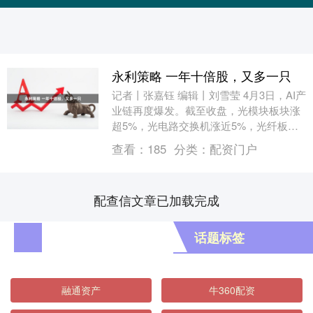
永利策略 一年十倍股，又多一只
记者丨张嘉钰 编辑丨刘雪莹 4月3日，AI产
业链再度爆发。截至收盘，光模块板块涨
超5%，光电路交换机涨近5%，光纤板块
涨超2%。 AI产业链可谓牛股辈出。数据
查看：
185
分类：
配资门户
宝....
配查信文章已加载完成
话题标签
融通资产
牛360配资