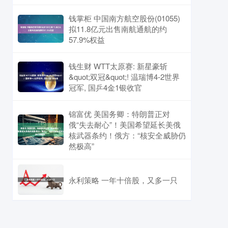
钱掌柜 中国南方航空股份(01055)
拟11.8亿元出售南航通航的约
57.9%权益
钱生财 WTT太原赛: 新星豪斩
&quot;双冠&quot;! 温瑞博4-2世界
冠军, 国乒4金1银收官
锦富优 美国务卿：特朗普正对
俄“失去耐心”！美国希望延长美俄
核武器条约！俄方：“核安全威胁仍
然极高”
永利策略 一年十倍股，又多一只