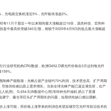
%，光电路交换机涨近5%，光纤板块涨超2%。
已经有11只个股近一年以来期间最大涨幅超过10倍，源杰科技、宏和科
盘中最高价突破340元/股，相较于2025年4月9日的低点最大涨幅超
行业研究机构CRU数据，欧洲G652.D裸光纤价格在3月达到每光纤
159%。
预制棒产能瓶颈：光棒占据产业链约70%利润，技术壁垒高、扩产周期
限，导致供给难以跟上需求增长。当前全球光棒产能已逼近满负荷，在产
人机用)、G.654.E(AI数据中心用)等特种光纤倾斜,挤占了普通
样面临康宁、藤仓等巨头扩产周期长的问题，短期供给缺口难以缓解。
步上涨可能，而价格上涨带来的利润也有望反哺空芯光纤等前沿技术的