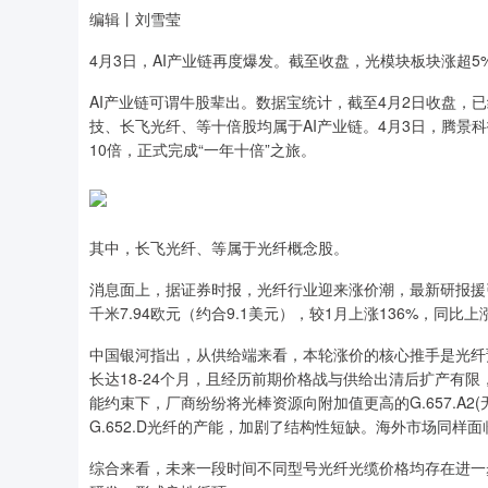
编辑丨刘雪莹
4月3日，AI产业链再度爆发。截至收盘，光模块板块涨超5
AI产业链可谓牛股辈出。数据宝统计，截至4月2日收盘，
技、长飞光纤、等十倍股均属于AI产业链。4月3日，腾景科技
10倍，正式完成“一年十倍”之旅。
其中，长飞光纤、等属于光纤概念股。
消息面上，据证券时报，光纤行业迎来涨价潮，最新研报援引
千米7.94欧元（约合9.1美元），较1月上涨136%，同比上涨
中国银河指出，从供给端来看，本轮涨价的核心推手是光纤
长达18-24个月，且经历前期价格战与供给出清后扩产有
能约束下，厂商纷纷将光棒资源向附加值更高的G.657.A2(无
G.652.D光纤的产能，加剧了结构性短缺。海外市场同
综合来看，未来一段时间不同型号光纤光缆价格均存在进一