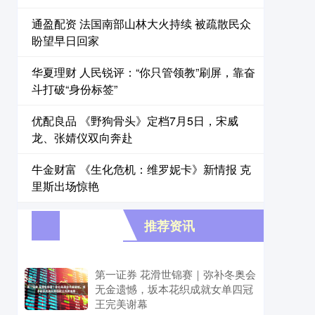
通盈配资 法国南部山林大火持续 被疏散民众
盼望早日回家
华夏理财 人民锐评：“你只管领教”刷屏，靠奋
斗打破“身份标签”
优配良品 《野狗骨头》定档7月5日，宋威
龙、张婧仪双向奔赴
牛金财富 《生化危机：维罗妮卡》新情报 克
里斯出场惊艳
推荐资讯
第一证券 花滑世锦赛｜弥补冬奥会
无金遗憾，坂本花织成就女单四冠
王完美谢幕