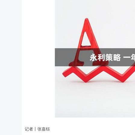
记者丨张嘉钰