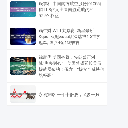
钱掌柜 中国南方航空股份(01055)
拟11.8亿元出售南航通航的约
57.9%权益
钱生财 WTT太原赛: 新星豪斩
&quot;双冠&quot;! 温瑞博4-2世界
冠军, 国乒4金1银收官
锦富优 美国务卿：特朗普正对
俄“失去耐心”！美国希望延长美俄
核武器条约！俄方：“核安全威胁仍
然极高”
永利策略 一年十倍股，又多一只