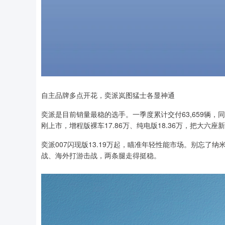
自主品牌多点开花，奕派岚图猛士各显神通
奕派是目前销量最稳的选手。一季度累计交付63,659辆，同比
刚上市，增程版裸车17.86万、纯电版18.36万，把大六
奕派007闪现版13.19万起，瞄准年轻性能市场。别忘了
战、海外打游击战，两条腿走得挺稳。