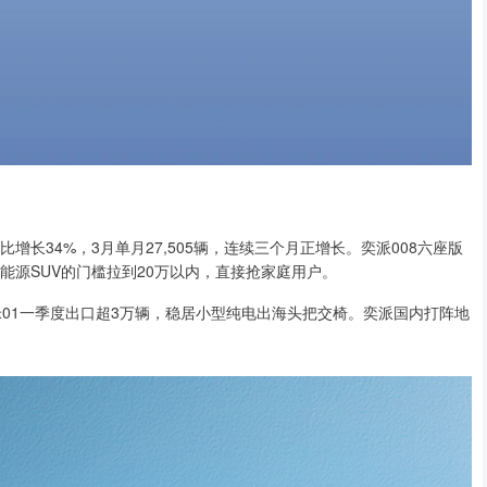
增长34%，3月单月27,505辆，连续三个月正增长。奕派008六座版
座新能源SUV的门槛拉到20万以内，直接抢家庭用户。
纳米01一季度出口超3万辆，稳居小型纯电出海头把交椅。奕派国内打阵地