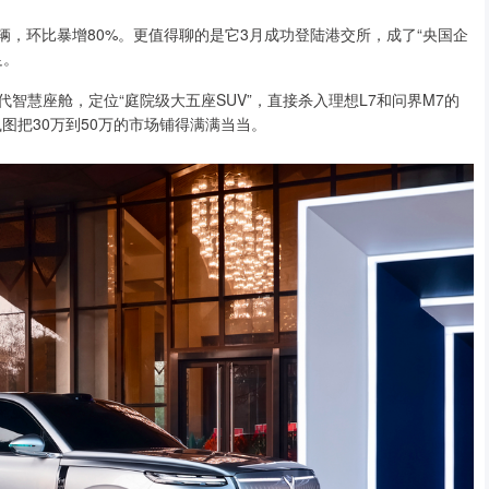
019辆，环比暴增80%。更值得聊的是它3月成功登陆港交所，成了“央国企
足。
代智慧座舱，定位“庭院级大五座SUV”，直接杀入理想L7和问界M7的
，岚图把30万到50万的市场铺得满满当当。