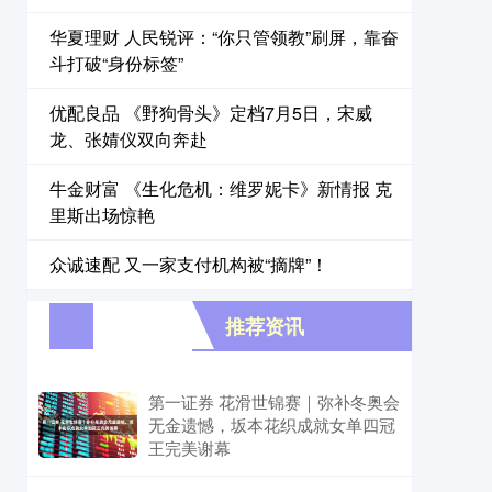
华夏理财 人民锐评：“你只管领教”刷屏，靠奋
斗打破“身份标签”
优配良品 《野狗骨头》定档7月5日，宋威
龙、张婧仪双向奔赴
牛金财富 《生化危机：维罗妮卡》新情报 克
里斯出场惊艳
众诚速配 又一家支付机构被“摘牌”！
推荐资讯
第一证券 花滑世锦赛｜弥补冬奥会
无金遗憾，坂本花织成就女单四冠
王完美谢幕