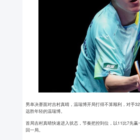
男单决赛面对吉村真晴，温瑞博开局打得不算顺利，对手3
远胜年轻的温瑞博。
首局吉村真晴快速进入状态，节奏把控到位，以11比7先赢
回一局。