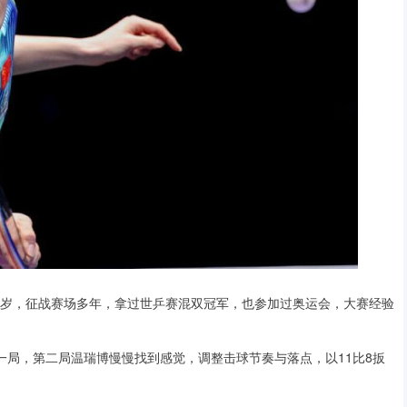
2岁，征战赛场多年，拿过世乒赛混双冠军，也参加过奥运会，大赛经验
一局，第二局温瑞博慢慢找到感觉，调整击球节奏与落点，以11比8扳