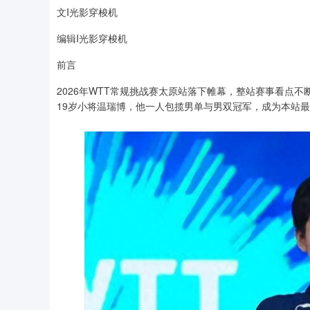
文I光影穿梭机
编辑I光影穿梭机
前言
2026年WTT常规挑战赛太原站落下帷幕，整站赛事看点
19岁小将温瑞博，他一人包揽男单与男双冠军，成为本站