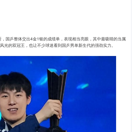
不断，国乒整体交出4金1银的成绩单，表现相当亮眼，其中最吸睛的当属
最风光的双冠王，也让不少球迷看到国乒男单新生代的强劲实力。