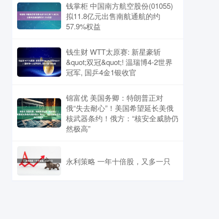
钱掌柜 中国南方航空股份(01055)
拟11.8亿元出售南航通航的约
57.9%权益
钱生财 WTT太原赛: 新星豪斩
&quot;双冠&quot;! 温瑞博4-2世界
冠军, 国乒4金1银收官
锦富优 美国务卿：特朗普正对
俄“失去耐心”！美国希望延长美俄
核武器条约！俄方：“核安全威胁仍
然极高”
永利策略 一年十倍股，又多一只