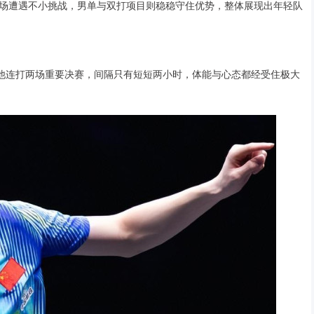
场遭遇不小挑战，男单与双打项目则稳稳守住优势，整体展现出年轻队
天他连打两场重要决赛，间隔只有短短两小时，体能与心态都经受住极大