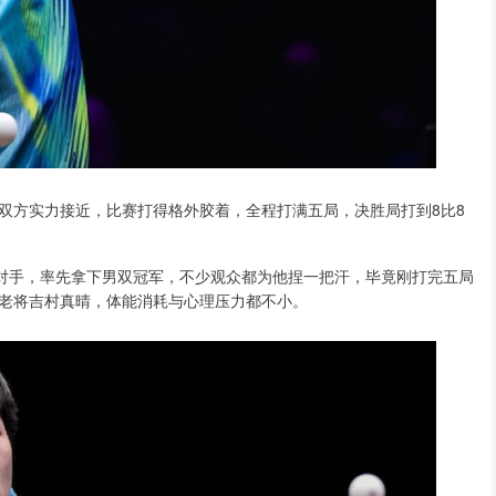
双方实力接近，比赛打得格外胶着，全程打满五局，决胜局打到8比8
胜对手，率先拿下男双冠军，不少观众都为他捏一把汗，毕竟刚打完五局
老将吉村真晴，体能消耗与心理压力都不小。