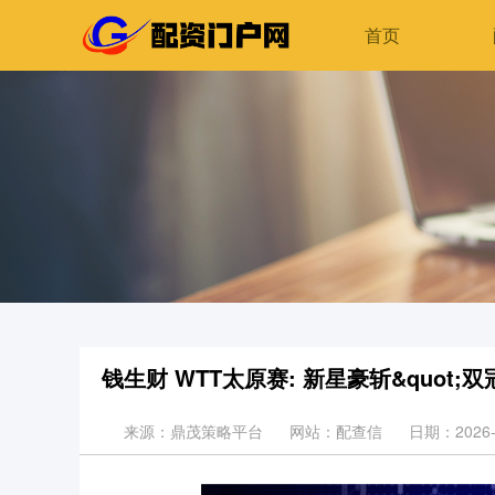
首页
钱生财 WTT太原赛: 新星豪斩&quot;双冠
来源：鼎茂策略平台
网站：配查信
日期：2026-0