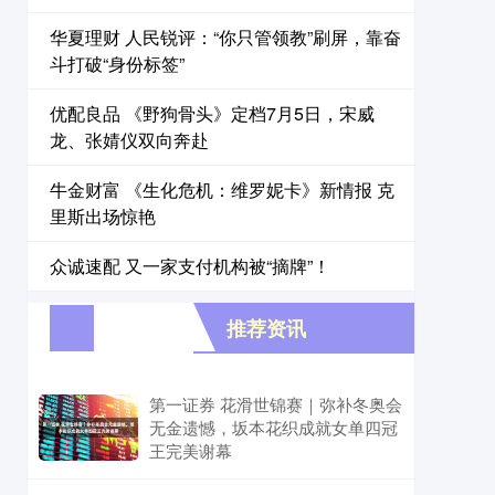
华夏理财 人民锐评：“你只管领教”刷屏，靠奋
斗打破“身份标签”
优配良品 《野狗骨头》定档7月5日，宋威
龙、张婧仪双向奔赴
牛金财富 《生化危机：维罗妮卡》新情报 克
里斯出场惊艳
众诚速配 又一家支付机构被“摘牌”！
推荐资讯
第一证券 花滑世锦赛｜弥补冬奥会
无金遗憾，坂本花织成就女单四冠
王完美谢幕