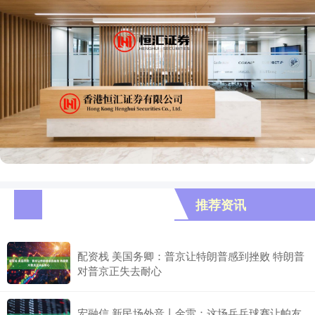
推荐资讯
配资栈 美国务卿：普京让特朗普感到挫败 特朗普
对普京正失去耐心
宏融信 新民场外音丨金雷：这场乒乓球赛让帕友