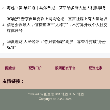
海越互赢 早知道｜马尔蒂尼、莱昂纳多辞去意大利队职务
3
3G配资 普京自曝喜欢上网刷论坛，直言社媒上有大量垃圾
信息会误导人，但有些博主“太棒了”，不打算开设个人社交
4
媒体账号
华夏理财 人民锐评：“你只管领教”刷屏，靠奋斗打破“身份
5
标签”
配查信
配资门户
股票配资平台
配资之家
友情链接：
Powered by
配查信
RSS地图
HTML地图
Copyright
© 2023-2026