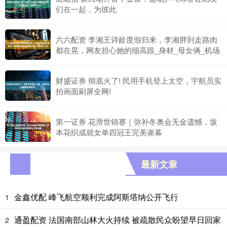
们在一起，为彼此
六六配资 李湘王诗龄度假归来，李湘胖到走路肉
都在晃，网友担心她的细高跟_身材_母女俩_机场
财盛证券 彻底火了! 民用手机登上太空，宇航员实
拍画面刷屏全网!
第一证券 花滑世锦赛｜弥补冬奥会无金遗憾，坂
本花织成就女单四冠王完美谢幕
最新文章
金鑫优配 峰飞航空顺利完成阿斯塔纳公开飞行
1
通盈配资 法国南部山林大火持续 被疏散民众盼望早日回家
2