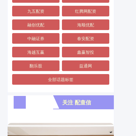
九五配资
红腾网配资
融创优配
海顺优配
中融证券
春安配资
海越互赢
鑫赢智投
翻乐股
益通网
全部话题标签
关注 配查信