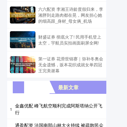
六六配资 李湘王诗龄度假归来，李
湘胖到走路肉都在晃，网友担心她
的细高跟_身材_母女俩_机场
财盛证券 彻底火了! 民用手机登上
太空，宇航员实拍画面刷屏全网!
第一证券 花滑世锦赛｜弥补冬奥会
无金遗憾，坂本花织成就女单四冠
王完美谢幕
最新文章
金鑫优配 峰飞航空顺利完成阿斯塔纳公开飞
1
行
通盈配资 法国南部山林大火持续 被疏散民众