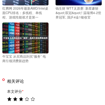
红腾网 2026年最新AMD/Intel桌
钱生财 WTT太原赛: 新星豪斩
面CPU排名：多线程、单线
&quot;双冠&quot;! 温瑞博4-2世
程、游戏性能谁才是第一
界冠军, 国乒4金1银收官
牛宝宝 从买商品到买“服务” 电
商引领消费新趋势
相关评论
本文评分
*