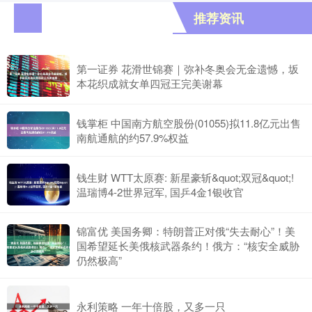
推荐资讯
第一证券 花滑世锦赛｜弥补冬奥会无金遗憾，坂
本花织成就女单四冠王完美谢幕
钱掌柜 中国南方航空股份(01055)拟11.8亿元出售
南航通航的约57.9%权益
钱生财 WTT太原赛: 新星豪斩&quot;双冠&quot;!
温瑞博4-2世界冠军, 国乒4金1银收官
锦富优 美国务卿：特朗普正对俄“失去耐心”！美
国希望延长美俄核武器条约！俄方：“核安全威胁
仍然极高”
永利策略 一年十倍股，又多一只