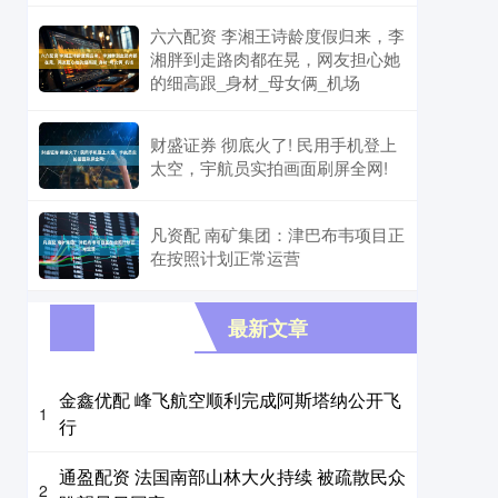
六六配资 李湘王诗龄度假归来，李
湘胖到走路肉都在晃，网友担心她
的细高跟_身材_母女俩_机场
财盛证券 彻底火了! 民用手机登上
太空，宇航员实拍画面刷屏全网!
凡资配 南矿集团：津巴布韦项目正
在按照计划正常运营
最新文章
金鑫优配 峰飞航空顺利完成阿斯塔纳公开飞
1
行
通盈配资 法国南部山林大火持续 被疏散民众
2