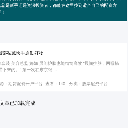
论您是新手还是资深投资者，都能在这里找到适合自己的配资方
楼！
编辑部私藏快手通勤好物
焕能精华套装 美容总监 娜娜 晨间护肤也能精简高效 “晨间护肤，两瓶搞
下来的。” 第一次在东京银....
源：期货配资开户平台
查看：
140
分类：
股票配资平台
文章已加载完成