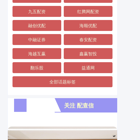
九五配资
红腾网配资
融创优配
海顺优配
中融证券
春安配资
海越互赢
鑫赢智投
翻乐股
益通网
全部话题标签
关注 配查信