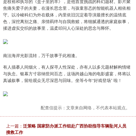
是枝裕和执导的《盒子里的羊》，是他首度挑战的科幻题材。影片聚
焦痛失爱子的夫妻，在漫长思念里，与孩童形态的智能机器人相依相
守。以冷峻科幻为外在载体，内里依旧沉淀着导演最擅长的温情底
色，深挖离别之痛、亲情羁绊与自我救赎，将细腻通透的家庭叙事，
揉进虚实交织的故事里，温柔叩问人心深处的思念与释怀。
南法海岸光影流转，万千故事于此相逢。
有人描摹人间烟火，有人探寻人性深处，亦有人以多元题材解构情绪
与执念。银幕方寸容纳世间百态，这场跨越山海的电影盛宴，终将以
真诚叙事，留给观众无尽深思与回味。坐等今年“好戏登场” 啦！
配查信提示：文章来自网络，不代表本站观点。
上一篇：
泛策略 国家防办派工作组赴广西协助指导车辆坠河人员
搜救工作