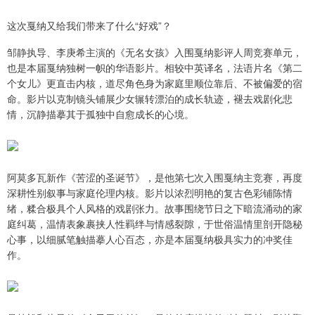
这次戛纳又给我们带来了什么“好戏”？
邹静执导、李庚希主演的《无名女孩》入围戛纳影评人周竞赛单元，
也是本届戛纳独树一帜的华语影片。相较中英译名，法语片名《第二
个女儿》更直击内核，道尽角色身为家庭里顺位靠后、不被偏爱的宿
命。影片以克制镜头铺展少女辗转漂泊的成长轨迹，褪去戏剧化悲
情，沉静描摹其于孤独中自愈成长的心境。
阿莫多瓦新作《苦涩的圣诞节》，是他第七次入围戛纳主竞赛，再度
深耕性别叙事与家庭伦理内核。影片以浓烈明艳的复古色彩铺陈情
绪，糅合极具个人风格的戏剧张力。故事围绕节日之下暗流涌动的家
庭纠葛，温情表象裹挟人性羁绊与情感裂隙，于世俗温情里剖开隐秘
心事，以细腻笔触描摹人心百态，亦是本届戛纳极具实力的冲奖佳
作。