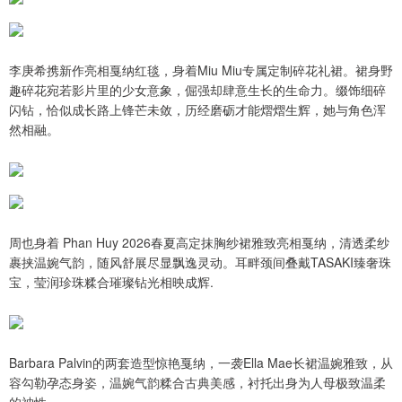
李庚希携新作亮相戛纳红毯，身着Miu Miu专属定制碎花礼裙。裙身野
趣碎花宛若影片里的少女意象，倔强却肆意生长的生命力。缀饰细碎
闪钻，恰似成长路上锋芒未敛，历经磨砺才能熠熠生辉，她与角色浑
然相融。
周也身着 Phan Huy 2026春夏高定抹胸纱裙雅致亮相戛纳，清透柔纱
裹挟温婉气韵，随风舒展尽显飘逸灵动。耳畔颈间叠戴TASAKI臻奢珠
宝，莹润珍珠糅合璀璨钻光相映成辉.
Barbara Palvin的两套造型惊艳戛纳，一袭Ella Mae长裙温婉雅致，从
容勾勒孕态身姿，温婉气韵糅合古典美感，衬托出身为人母极致温柔