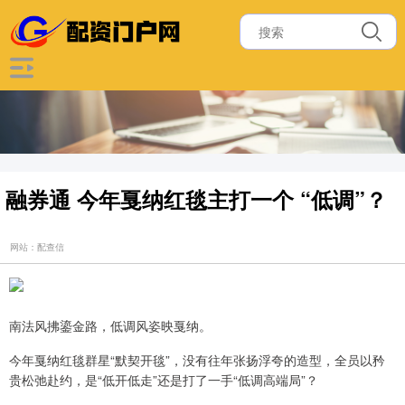
融券通 今年戛纳红毯主打一个 “低调”？
网站：配查信
南法风拂鎏金路，低调风姿映戛纳。
今年戛纳红毯群星“默契开毯”，没有往年张扬浮夸的造型，全员以矜
贵松弛赴约，是“低开低走”还是打了一手“低调高端局”？