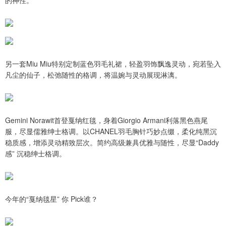
的神性。
另一套Miu Miu特别定制蓝色羽毛礼裙，轻盈羽饰飘逸灵动，宛若坠入
凡尘的仙子，松弛随性的格调，将温婉与灵动展现淋漓。
Gemini Norawit首登戛纳红毯，身着Giorgio Armani利落黑色燕尾
服，尽显儒雅绅士格调。以CHANEL羽毛胸针巧妙点缀，柔化纯黑沉
稳质感，增添灵动精致层次。简约高级兼具优雅与随性，尽显“Daddy
感” 沉稳绅士格调。
今年的“戛纳毯星” 你 Pick谁？