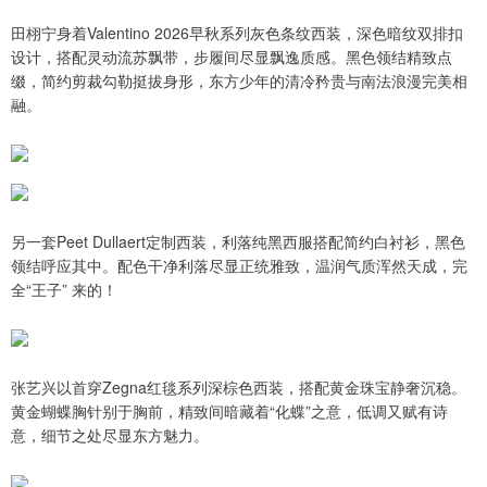
田栩宁身着Valentino 2026早秋系列灰色条纹西装，深色暗纹双排扣
设计，搭配灵动流苏飘带，步履间尽显飘逸质感。黑色领结精致点
缀，简约剪裁勾勒挺拔身形，东方少年的清冷矜贵与南法浪漫完美相
融。
另一套Peet Dullaert定制西装，利落纯黑西服搭配简约白衬衫，黑色
领结呼应其中。配色干净利落尽显正统雅致，温润气质浑然天成，完
全“王子” 来的！
张艺兴以首穿Zegna红毯系列深棕色西装，搭配黄金珠宝静奢沉稳。
黄金蝴蝶胸针别于胸前，精致间暗藏着“化蝶”之意，低调又赋有诗
意，细节之处尽显东方魅力。