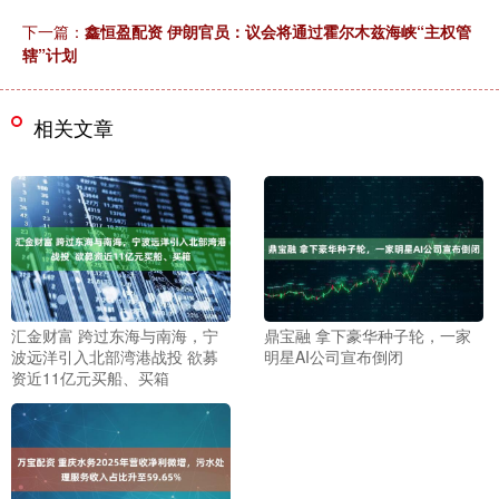
下一篇：
鑫恒盈配资 伊朗官员：议会将通过霍尔木兹海峡“主权管
辖”计划
相关文章
汇金财富 跨过东海与南海，宁
鼎宝融 拿下豪华种子轮，一家
波远洋引入北部湾港战投 欲募
明星AI公司宣布倒闭
资近11亿元买船、买箱