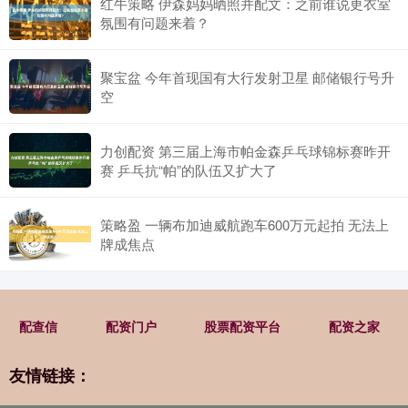
红牛策略 伊森妈妈晒照并配文：之前谁说更衣室
氛围有问题来着？
聚宝盆 今年首现国有大行发射卫星 邮储银行号升
空
力创配资 第三届上海市帕金森乒乓球锦标赛昨开
赛 乒乓抗“帕”的队伍又扩大了
策略盈 一辆布加迪威航跑车600万元起拍 无法上
牌成焦点
配查信
配资门户
股票配资平台
配资之家
友情链接：