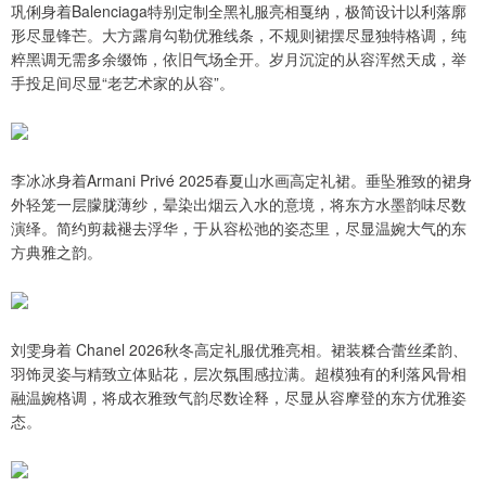
巩俐身着Balenciaga特别定制全黑礼服亮相戛纳，极简设计以利落廓
形尽显锋芒。大方露肩勾勒优雅线条，不规则裙摆尽显独特格调，纯
粹黑调无需多余缀饰，依旧气场全开。岁月沉淀的从容浑然天成，举
手投足间尽显“老艺术家的从容”。
李冰冰身着Armani Privé 2025春夏山水画高定礼裙。垂坠雅致的裙身
外轻笼一层朦胧薄纱，晕染出烟云入水的意境，将东方水墨韵味尽数
演绎。简约剪裁褪去浮华，于从容松弛的姿态里，尽显温婉大气的东
方典雅之韵。
刘雯身着 Chanel 2026秋冬高定礼服优雅亮相。裙装糅合蕾丝柔韵、
羽饰灵姿与精致立体贴花，层次氛围感拉满。超模独有的利落风骨相
融温婉格调，将成衣雅致气韵尽数诠释，尽显从容摩登的东方优雅姿
态。