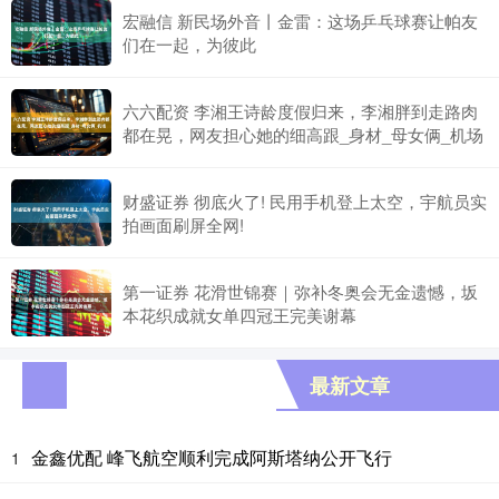
宏融信 新民场外音丨金雷：这场乒乓球赛让帕友
们在一起，为彼此
六六配资 李湘王诗龄度假归来，李湘胖到走路肉
都在晃，网友担心她的细高跟_身材_母女俩_机场
财盛证券 彻底火了! 民用手机登上太空，宇航员实
拍画面刷屏全网!
第一证券 花滑世锦赛｜弥补冬奥会无金遗憾，坂
本花织成就女单四冠王完美谢幕
最新文章
金鑫优配 峰飞航空顺利完成阿斯塔纳公开飞行
1