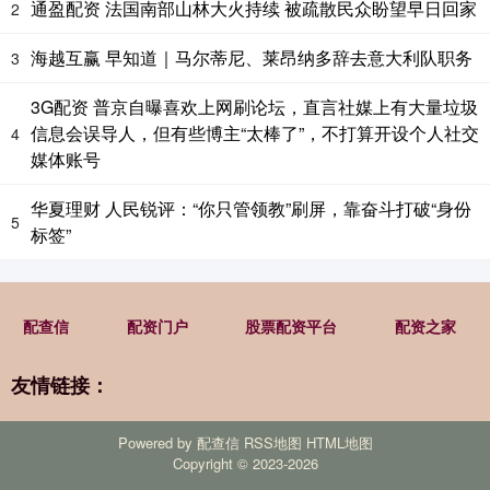
通盈配资 法国南部山林大火持续 被疏散民众盼望早日回家
2
海越互赢 早知道｜马尔蒂尼、莱昂纳多辞去意大利队职务
3
3G配资 普京自曝喜欢上网刷论坛，直言社媒上有大量垃圾
信息会误导人，但有些博主“太棒了”，不打算开设个人社交
4
媒体账号
华夏理财 人民锐评：“你只管领教”刷屏，靠奋斗打破“身份
5
标签”
配查信
配资门户
股票配资平台
配资之家
友情链接：
Powered by
配查信
RSS地图
HTML地图
Copyright
© 2023-2026