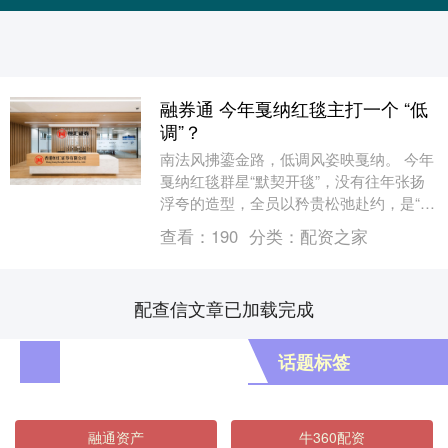
融券通 今年戛纳红毯主打一个 “低
调”？
南法风拂鎏金路，低调风姿映戛纳。 今年
戛纳红毯群星“默契开毯”，没有往年张扬
浮夸的造型，全员以矜贵松弛赴约，是“低
开低走”还是打了一手“低调高端局”？ 巩俐
查看：
190
分类：
配资之家
身着....
配查信文章已加载完成
话题标签
融通资产
牛360配资