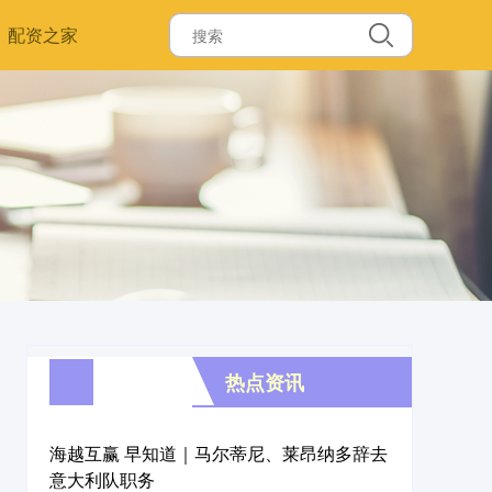
配资之家
热点资讯
海越互赢 早知道｜马尔蒂尼、莱昂纳多辞去
意大利队职务