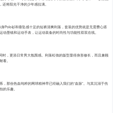
性，还将阳光干净的少年感拉满。
装，修身Polo衫和垂坠感十足的短裤清爽利落，套装的优势就是无需费心搭
运动墨镜和运动手表，让运动装备的时尚性与功能性双双在线。
的同时，更添日常男大氛围感。利落松弛的版型显得身形修长，而且兼顾
耐看。
系，那份热血纯粹的网球精神早已经融入我们的“血脉”。与其沉溺于伤
拍的乐趣。