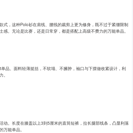
的款式，这种Polo衫在肩线、腰线的裁剪上更为修身，既不过于紧绷限制
士感。无论是比赛，还是日常穿，都是搭配上高级不费力的万能单品。
et单品。面料轻薄挺括，不软塌、不臃肿，袖口与下摆做收紧设计，利
力。
活动。长度在膝盖以上3到5厘米的直筒短裤，拉长腿部线条，凸显利落
的万能单品。