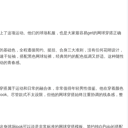
上了这项运动。他们的球场私服，也是大家最容易get的网球穿搭正确
的基础色，全程遵循简约、挺括、合身三大准则，没有任何花哨设计，
或黑色速干短袖，搭配黑色网球短裤，经典简约的配色低调又舒适。这种随性
动的青春感。
穿搭属于运动和日常的融合体，非常值得年轻男性借鉴。他在穿着颜色
ook。尽管款式不太设限，但他的网球穿搭始终注重协调的线条感，整
球场look可以说是非常标准的网球穿搭模板。简约纯白Polo衫搭配