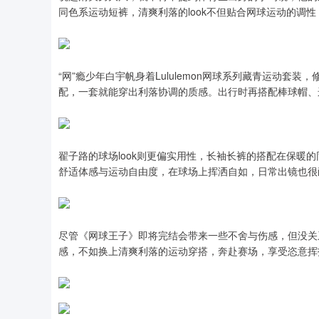
同色系运动短裤，清爽利落的look不但贴合网球运动的调
“网”瘾少年白宇帆身着Lululemon网球系列藏青运动套
配，一套就能穿出利落协调的质感。出行时再搭配棒球帽、
翟子路的球场look则更偏实用性，长袖长裤的搭配在保暖
舒适体感与运动自由度，在球场上挥洒自如，日常出镜也很
尽管《网球王子》即将完结会带来一些不舍与伤感，但没关
感，不如换上清爽利落的运动穿搭，奔赴赛场，享受恣意挥