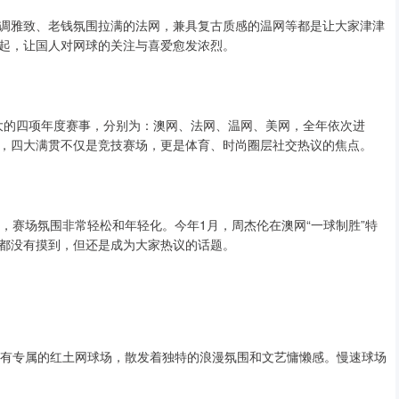
调雅致、老钱氛围拉满的法网，兼具复古质感的温网等都是让大家津津
起，让国人对网球的关注与喜爱愈发浓烈。
力最大的四项年度赛事，分别为：澳网、法网、温网、美网，全年依次进
，四大满贯不仅是竞技赛场，更是体育、时尚圈层社交热议的焦点。
，赛场氛围非常轻松和年轻化。今年1月，周杰伦在澳网“一球制胜”特
都没有摸到，但还是成为大家热议的话题。
拥有专属的红土网球场，散发着独特的浪漫氛围和文艺慵懒感。慢速球场