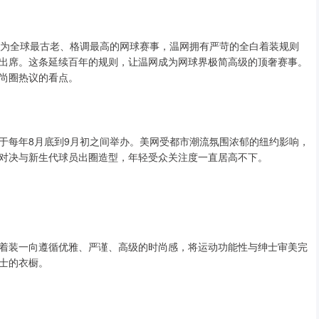
作为全球最古老、格调最高的网球赛事，温网拥有严苛的全白着装规则
装出席。这条延续百年的规则，让温网成为网球界极简高级的顶奢赛事。
尚圈热议的看点。
于每年8月底到9月初之间举办。美网受都市潮流氛围浓郁的纽约影响，
对决与新生代球员出圈造型，年轻受众关注度一直居高不下。
着装一向遵循优雅、严谨、高级的时尚感，将运动功能性与绅士审美完
士的衣橱。