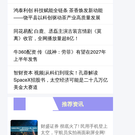
鸿泰利创 科技赋能全链条 茶香焕发新动能
——饶平县以科创驱动茶产业高质量发展
同花易配 白鹿、丞磊主演古装言情剧《莫
离》收官，全网播放量超8亿！
牛360配资 传《战神：劳菲》有望在2027年
上半年发售
智财资本 视频|从科幻到现实！孔蓉解读
SpaceX招股书，太空经济可能是二十几万亿
美金大赛道
推荐资讯
财盛证券 彻底火了! 民用手机登上
太空，宇航员实拍画面刷屏全网!