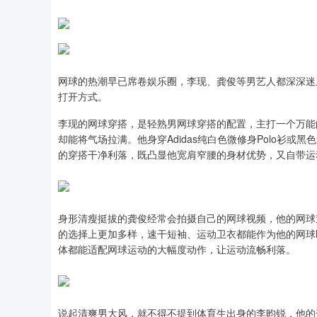
网球的热潮早已席卷娱乐圈，李现、龚俊等男艺人都深深迷
打开方式。
李现的网球穿搭，是轻熟男网球穿搭的配置，主打一个万能
却能将气场拉满。他身穿Adidas纯白色微修身Polo衫
的穿搭干净利落，既凸显他宽肩窄腰的身材优势，又自带运
身形清瘦挺拔的龚俊经常会拍摄自己的网球视频，他的网球
的选择上更加多样，速干短袖、运动卫衣都能作为他的网球l
体都能适配网球运动的大幅度动作，让运动流畅利落。
说起清爽男大风，就不得不提到体育生出身的李昀锐，他的这身