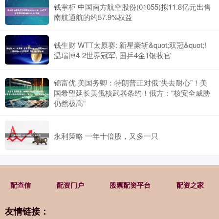
钱掌柜 中国南方航空股份(01055)拟11.8亿元出售
南航通航的约57.9%权益
钱生财 WTT太原赛: 新星豪斩&quot;双冠&quot;!
温瑞博4-2世界冠军, 国乒4金1银收官
锦富优 美国务卿：特朗普正对俄“失去耐心”！美
国希望延长美俄核武器条约！俄方：“核安全威胁
仍然极高”
永利策略 一年十倍股，又多一只
配查信
配资门户
股票配资平台
配资之家
友情链接：