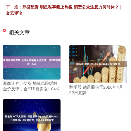
下一篇：
鼎盛配资 明星私事频上热搜 消费公众注意力何时休？｜
文艺评论
相关文章
浙商证券证交所 地缘风险缓解
翻乐股 德昌股份于2026年4月
金价反弹，金ETF嘉实涨1.04%
02日复牌