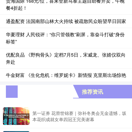
贵海国际 168元/位，喜来登新马泰主题自助餐开卖，午晚
餐4折起！
通盈配资 法国南部山林大火持续 被疏散民众盼望早日回家
华夏理财 人民锐评：“你只管领教”刷屏，靠奋斗打破“身份
标签”
优配良品 《野狗骨头》定档7月5日，宋威龙、张婧仪双向
奔赴
牛金财富 《生化危机：维罗妮卡》新情报 克里斯出场惊艳
推荐资讯
第一证券 花滑世锦赛｜弥补冬奥会无金遗憾，坂
本花织成就女单四冠王完美谢幕