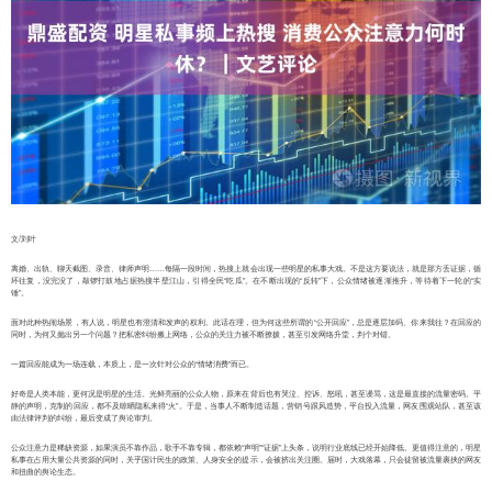
文/刘叶
离婚、出轨、聊天截图、录音、律师声明……每隔一段时间，热搜上就会出现一些明星的私事大戏。不是这方要说法，就是那方丢证据，循
环往复，没完没了，敲锣打鼓地占据热搜半壁江山，引得全民“吃瓜”。在不断出现的“反转”下，公众情绪被逐渐推升，等待着下一轮的“实
锤”。
面对此种热闹场景，有人说，明星也有澄清和发声的权利。此话在理，但为何这些所谓的“公开回应”，总是逐层加码、你来我往？在回应的
同时，为何又抛出另一个问题？把私密纠纷搬上网络，公众的关注力被不断撩拨，甚至引发网络升堂，判个对错。
一篇回应能成为一场连载，本质上，是一次针对公众的“情绪消费”而已。
好奇是人类本能，更何况是明星的生活。光鲜亮丽的公众人物，原来在背后也有哭泣、控诉、怒吼，甚至谩骂，这是最直接的流量密码。平
静的声明，克制的回应，都不及晾晒隐私来得“火”。于是，当事人不断制造话题，营销号跟风造势，平台投入流量，网友围观站队，甚至该
由法律评判的纠纷，最后变成了舆论审判。
公众注意力是稀缺资源，如果演员不靠作品，歌手不靠专辑，都依赖“声明”“证据”上头条，说明行业底线已经开始降低。更值得注意的，明星
私事在占用大量公共资源的同时，关乎国计民生的政策、人身安全的提示，会被挤出关注圈。届时，大戏落幕，只会徒留被流量裹挟的网友
和扭曲的舆论生态。