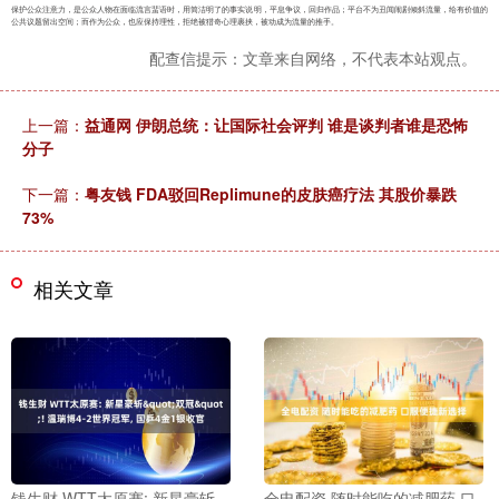
保护公众注意力，是公众人物在面临流言蜚语时，用简洁明了的事实说明，平息争议，回归作品；平台不为丑闻闹剧倾斜流量，给有价值的
公共议题留出空间；而作为公众，也应保持理性，拒绝被猎奇心理裹挟，被动成为流量的推手。
配查信提示：文章来自网络，不代表本站观点。
上一篇：
益通网 伊朗总统：让国际社会评判 谁是谈判者谁是恐怖
分子
下一篇：
粤友钱 FDA驳回Replimune的皮肤癌疗法 其股价暴跌
73%
相关文章
钱生财 WTT太原赛: 新星豪斩
全电配资 随时能吃的减肥药 口