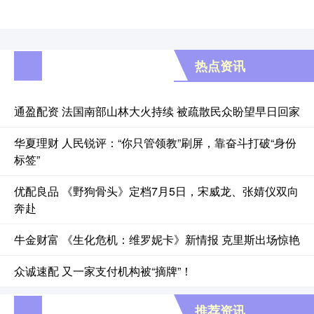
热点资讯
通盈配资 法国南部山林大火持续 被疏散民众盼望早日回家
华夏理财 人民锐评：“你只管领教”刷屏，靠奋斗打破“身份
标签”
优配良品 《野狗骨头》定档7月5日，宋威龙、张婧仪双向
奔赴
牛金财富 《生化危机：维罗妮卡》新情报 克里斯出场惊艳
众诚速配 又一家支付机构被“摘牌”！
推荐资讯