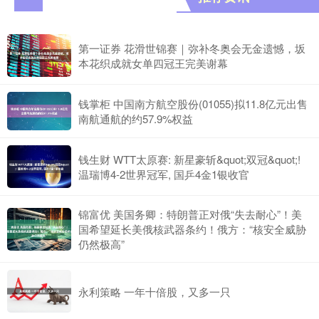
第一证券 花滑世锦赛｜弥补冬奥会无金遗憾，坂
本花织成就女单四冠王完美谢幕
钱掌柜 中国南方航空股份(01055)拟11.8亿元出售
南航通航的约57.9%权益
钱生财 WTT太原赛: 新星豪斩&quot;双冠&quot;!
温瑞博4-2世界冠军, 国乒4金1银收官
锦富优 美国务卿：特朗普正对俄“失去耐心”！美
国希望延长美俄核武器条约！俄方：“核安全威胁
仍然极高”
永利策略 一年十倍股，又多一只