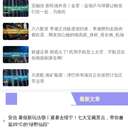
宏融信 新民场外音丨金雷：这场乒乓球赛让帕友
们在一起，为彼此
六六配资 李湘王诗龄度假归来，李湘胖到走路肉
都在晃，网友担心她的细高跟_身材_母女俩_机场
财盛证券 彻底火了! 民用手机登上太空，宇航员实
拍画面刷屏全网!
凡资配 南矿集团：津巴布韦项目正在按照计划正
常运营
最新文章
安信 暑假新玩法⑩丨避暑去绥宁！七大宝藏景点，带你邂
1
逅25℃的“绿野仙踪”