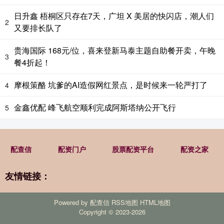
日升鑫 梧桐区只存在7天，广坦 X 美居的快闪店，潮人们
2
又要排长队了
贵海国际 168元/位，喜来登新马泰主题自助餐开卖，午晚
3
餐4折起！
摩根策酪 坑爹的AI造假网红景点，是时候来一轮严打了
4
金鑫优配 峰飞航空顺利完成阿斯塔纳公开飞行
5
配查信
配资门户
股票配资平台
配资之家
友情链接：
Powered by
配查信
RSS地图
HTML地图
Copyright
© 2023-2026