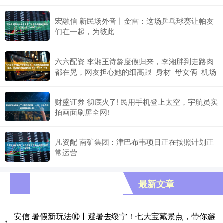
宏融信 新民场外音丨金雷：这场乒乓球赛让帕友
们在一起，为彼此
六六配资 李湘王诗龄度假归来，李湘胖到走路肉
都在晃，网友担心她的细高跟_身材_母女俩_机场
财盛证券 彻底火了! 民用手机登上太空，宇航员实
拍画面刷屏全网!
凡资配 南矿集团：津巴布韦项目正在按照计划正
常运营
最新文章
安信 暑假新玩法⑩丨避暑去绥宁！七大宝藏景点，带你邂
1