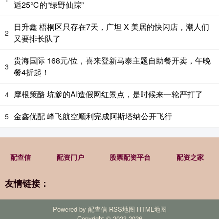
逅25℃的“绿野仙踪”
日升鑫 梧桐区只存在7天，广坦 X 美居的快闪店，潮人们
2
又要排长队了
贵海国际 168元/位，喜来登新马泰主题自助餐开卖，午晚
3
餐4折起！
摩根策酪 坑爹的AI造假网红景点，是时候来一轮严打了
4
金鑫优配 峰飞航空顺利完成阿斯塔纳公开飞行
5
配查信
配资门户
股票配资平台
配资之家
友情链接：
Powered by
配查信
RSS地图
HTML地图
Copyright
© 2023-2026